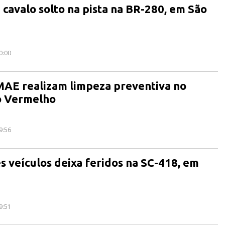
 cavalo solto na pista na BR-280, em São
0:00
MAE realizam limpeza preventiva no
o Vermelho
9:56
ês veículos deixa feridos na SC-418, em
9:51