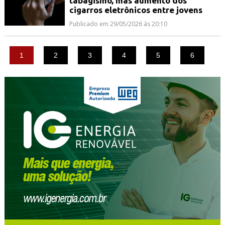
tabagismo, mas aumento dos
cigarros eletrônicos entre jovens
Publicado em 29/05/2026 às 20:10
1
2
3
4
5
6