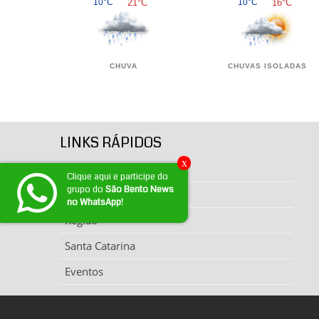
10°C
21°C
10°C
16°C
CHUVA
CHUVAS ISOLADAS
LINKS RÁPIDOS
x
Página inicial
Clique aqui e participe do
grupo do
São Bento News
Notícias
no WhatsApp!
Região
Santa Catarina
Eventos