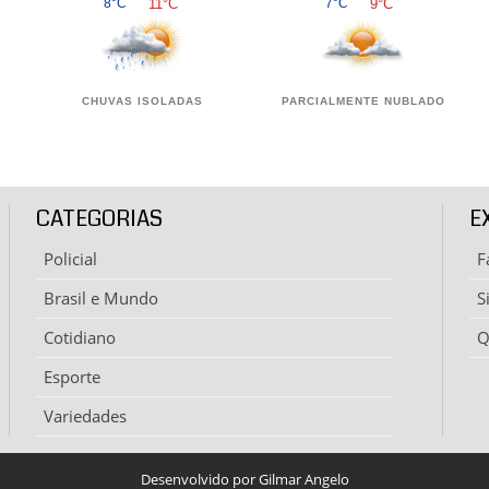
8°C
11°C
7°C
9°C
CHUVAS ISOLADAS
PARCIALMENTE NUBLADO
CATEGORIAS
E
Policial
F
Brasil e Mundo
S
Cotidiano
Q
Esporte
Variedades
Desenvolvido por Gilmar Angelo