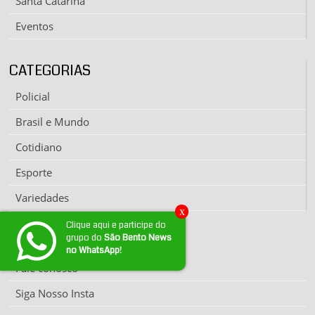
Santa Catarina
Eventos
CATEGORIAS
Policial
Brasil e Mundo
Cotidiano
Esporte
Variedades
x
Clique aqui e participe do
grupo do
São Bento News
EXPEDIENTE
no WhatsApp!
Fale conosco
Siga Nosso Insta