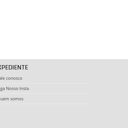
XPEDIENTE
ale conosco
iga Nosso Insta
uem somos