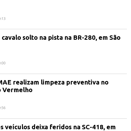
0:13
 cavalo solto na pista na BR-280, em São
0:00
MAE realizam limpeza preventiva no
o Vermelho
9:56
ês veículos deixa feridos na SC-418, em