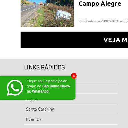
Campo Alegre
Publicado em 20/07/2026 as 0
VEJA M
LINKS RÁPIDOS
x
Página inicial
Clique aqui e participe do
grupo do
São Bento News
Notícias
no WhatsApp!
Região
Santa Catarina
Eventos