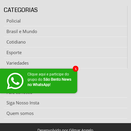
CATEGORIAS
Policial
Brasil e Mundo
Cotidiano
Esporte
Variedades
x
Clique aqui e participe do
grupo do
São Bento News
EXPEDIENTE
no WhatsApp!
Fale conosco
Siga Nosso Insta
Quem somos
Desenvolvido por Gilmar Angelo